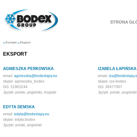
STRONA GŁ
Kontakt
Eksport
EKSPORT
AGNIESZKA PERKOWSKA
IZABELA ŁAPIŃSKA
email:
agnieszka@bodexlapy.eu
email:
iza@bodexlapy.
skype: agnieszka_bodex
skype: iza-bodex
GG: 31963244
GG: 36477907
Języki: polski, angielski, rosyjski
Języki: polski, angielski
EDYTA DEMSKA
email:
edyta@bodexlapy.eu
skype: edyta.bodex
Języki: polski, angielski