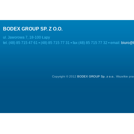
BODEX GROUP SP. Z O.O.
ul. Jaworowa 7, 18-100 Łapy
tel. (48) 85 715 47 61 • (48) 85 715 77 31 • fax (48) 85 715 77 32 • email:
biuro@
Copyright © 2012
BODEX GROUP Sp. z o.o.
. Wszelkie pr