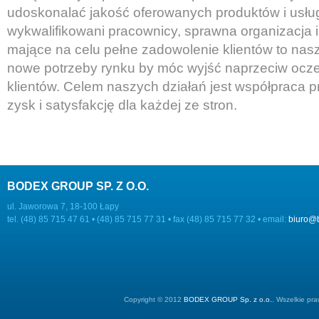
udoskonalać jakość oferowanych produktów i usł
wykwalifikowani pracownicy, sprawna organizacja 
mające na celu pełne zadowolenie klientów to nasz 
nowe potrzeby rynku by móc wyjść naprzeciw oc
klientów. Celem naszych działań jest współpraca 
zysk i satysfakcję dla każdej ze stron.
BODEX GROUP SP. Z O.O.
ul. Jaworowa 7, 18-100 Łapy
tel. (48) 85 715 47 61 • (48) 85 715 77 31 • fax (48) 85 715 77 32 • email:
biuro@
Copyright © 2012
BODEX GROUP Sp. z o.o.
. Wszelkie pr