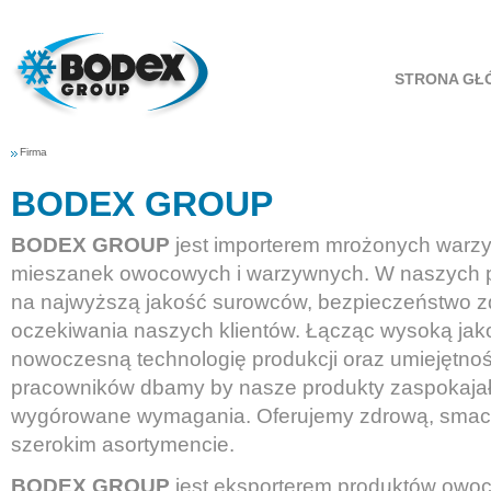
STRONA GŁ
Firma
BODEX GROUP
BODEX GROUP
jest importerem mrożonych warz
mieszanek owocowych i warzywnych. W naszych 
na najwyższą jakość surowców, bezpieczeństwo z
oczekiwania naszych klientów. Łącząc wysoką jak
nowoczesną technologię produkcji oraz umiejętnoś
pracowników dbamy by nasze produkty zaspokajały
wygórowane wymagania. Oferujemy zdrową, sma
szerokim asortymencie.
BODEX GROUP
jest eksporterem produktów owo